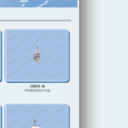
236631-56
FW603AF(3×5.6)