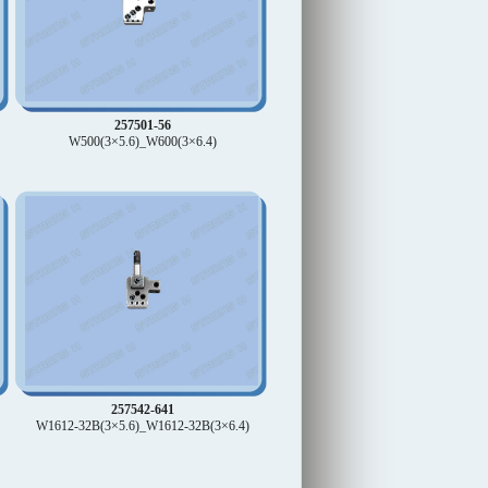
257501-56
W500(3×5.6)_W600(3×6.4)
257542-641
W1612-32B(3×5.6)_W1612-32B(3×6.4)