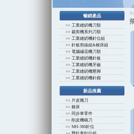
1
1
2
2
3
3
4
當
暢銷產品
>>
工業縫紉機刀類
>>
裁剪機系列刀類
>>
工業縫紉機針位組
>>
針板剪線組&梭床組
>>
電腦繡花機刀類
>>
工業縫紉機針板
>>
工業縫紉機牙齒
>>
工業縫紉機壓脚
>>
工業縫紉機針鎦
新品推薦
>>
片皮幾刀
>>
梭床
>>
同步車零件
>>
削皮機碗刀
>>
MH-380針位
>>
雙針車針位組