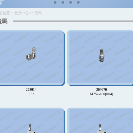
前位置：
產品中心
>>
飛馬
飛馬
208914
209670
L32
M752-180(0×4)