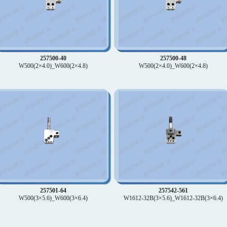
257500-40
257500-48
W500(2×4.0)_W600(2×4.8)
W500(2×4.0)_W600(2×4.8)
257501-64
257542-561
W500(3×5.6)_W600(3×6.4)
W1612-32B(3×5.6)_W1612-32B(3×6.4)