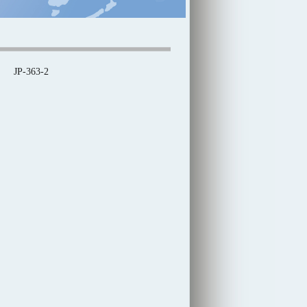
JP-363-2