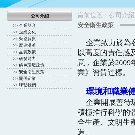
當前位置：
公司介紹
公司介紹
安全衛生政策
>>
企業簡介
>>
企業文化
>>
榮譽資質
企業致力於為
>>
歷史沿革
以高度的責任感
>>
品質政策
>>
研發能力
意，企業於200
>>
綠色環境政策
業》資質達標。
>>
安全衛生政策
>>
關係企業
>>
聯繫我們
環境和職業
企業開展善待
積極推行科學的
全生產、文明生
造。