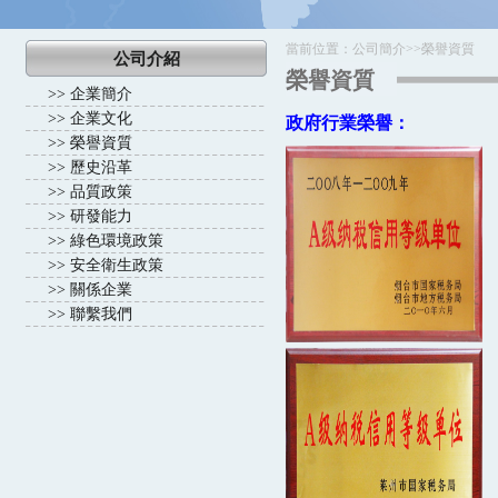
當前位置：
公司簡介
>>
榮譽資質
公司介紹
榮譽資質
>>
企業簡介
>>
企業文化
政府行業榮譽：
>>
榮譽資質
>>
歷史沿革
>>
品質政策
>>
研發能力
>>
綠色環境政策
>>
安全衛生政策
>>
關係企業
>>
聯繫我們